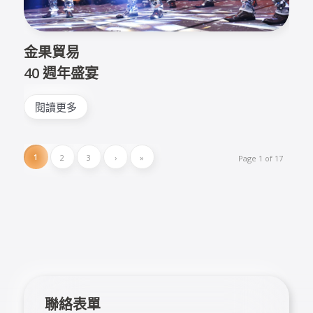
金果貿易
40 週年盛宴
閱讀更多
1
2
3
›
»
Page 1 of 17
聯絡表單