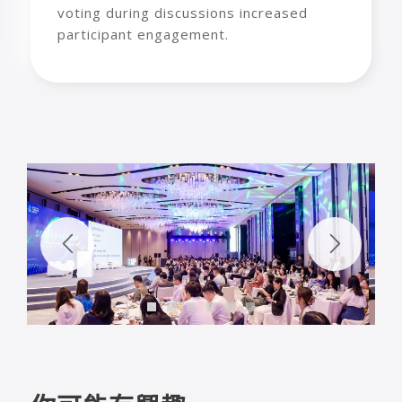
voting during discussions increased
participant engagement.
1
2
3
4
5
6