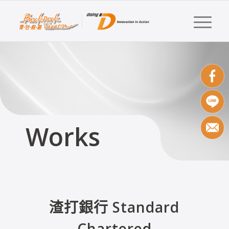
Works
渣打銀行 Standard
Chartered